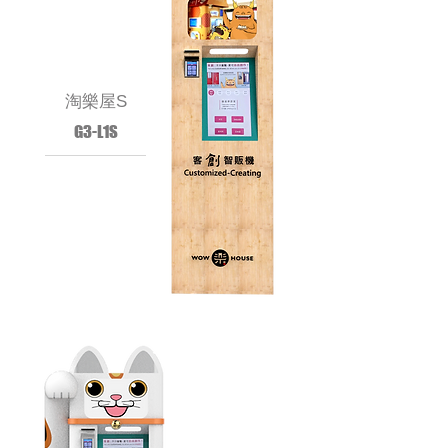
淘樂屋S
G3-L1S