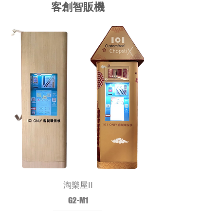
客創智販機
淘樂屋II
G2-M1