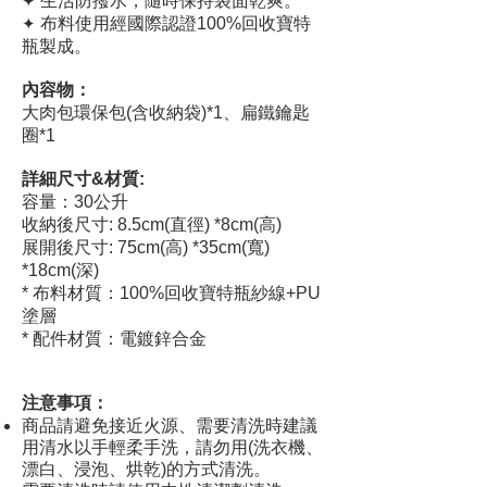
✦
生活防撥水，隨時保持袋面乾爽。
✦
布料使用經國際認證100%回收寶特
瓶製成。
內容物
：
​大肉包環保包(含收納袋)*1、扁鐵鑰匙
圈*1
詳細尺寸&材質:
容量
：30公升
收納後尺寸: 8.5cm(直徑) *8cm(高)
展開後尺寸: 75cm(高) *35cm(寬)
*18cm(深)
* 布料材質：100%回收寶特瓶紗線+PU
塗層
* 配件材質：電鍍鋅合金
注意事項：
商品請避免接近火源、需要清洗時建議
用清水以手輕柔手洗，請勿用(洗衣機、
漂白、浸泡、烘乾)的方式清洗。