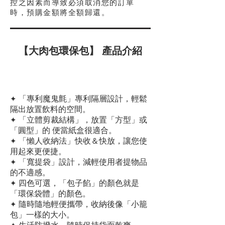
控之因素而導致必須取消您的訂單
時，預購金額將全額歸還
。
【大肉
包環保包
】
產品介紹
✦
「專利魔鬼氈」專利隔層設計，輕鬆
隔出放置飲料的空間。
✦
「立體剪裁結構」，放置「方型」或
「圓型」的 便當紙盒很適合。
✦
「懶人收納法」快收＆快放，讓您使
用起來更便捷。
✦
「寬提袋」設計，減輕使用者提物品
的不適感。
✦
四色可選，「包子餡」的顏色就是
「環保袋體」的顏色。
✦
隨時隨地輕便攜帶，收納後像「小籠
包」一樣的大小。