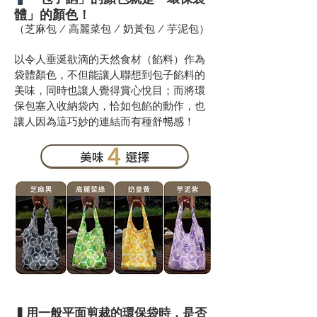
體」的顏色！
（芝麻包 / 高麗菜包 / 奶黃包 / 芋泥包）
以令人垂涎欲滴的天然食材（餡料）作為
袋體顏色，不但能讓人聯想到包子餡料的
美味，同時也讓人覺得賞心悅目；而將環
保包塞入收納袋內，恰如包餡的動作，也
讓人因為這巧妙的連結而有種舒𣈱感！
▍用一般平面剪裁的環保袋時，是否