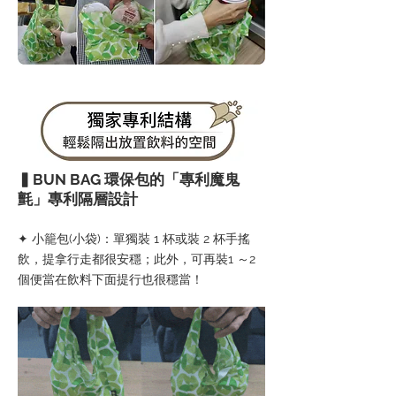
▍BUN BAG 環保包的「專利魔鬼
氈」專利隔層設計
✦ 小籠包(小袋)：單獨裝 1 杯或裝 2 杯手搖
飲，提拿行走都很安穩；此外，可再裝1 ～2
個便當在飲料下面提行也很穩當！