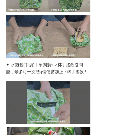
✦ 水煎包(中袋)︱單獨裝1~4杯手搖飲沒問
題，最多可一次裝4個便當加上 4杯手搖飲 !