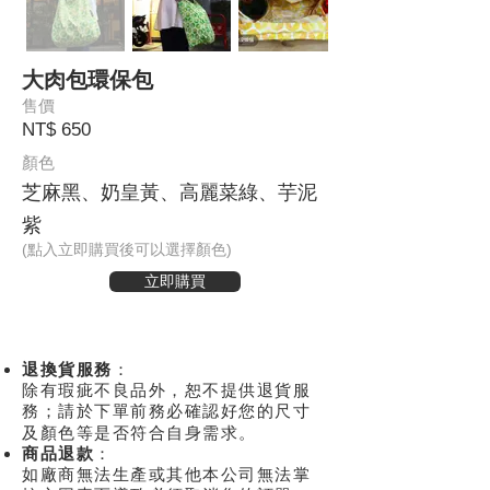
大肉包環保包
售價
NT$ 650
顏色
芝麻黑、奶皇黃、高麗菜綠、芋泥
紫
(點入立即購買後可以選擇顏色)
立即購買
退換貨服務
：
除有瑕疵不良品外，恕不提供退貨服
務；請於下單前務必確認好您的尺寸
及顏色等是否符合自身需求
。
商品退款
：
如廠商無法生產或其他本公司無法掌