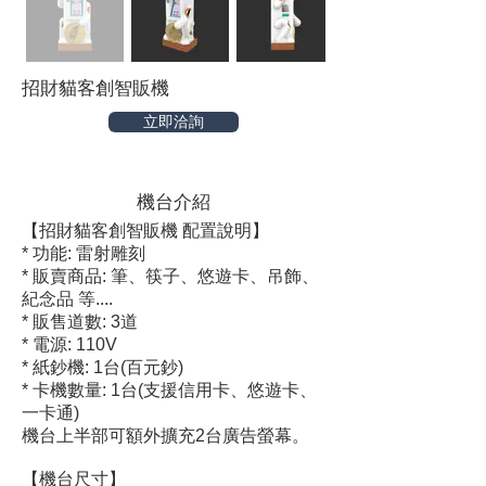
招財貓客創智販機
立即洽詢
機台介紹
【招財貓客創智販機 配置說明】
* 功能: 雷射雕刻
* 販賣商品: 筆、筷子、悠遊卡、吊飾、
紀念品 等....
* 販售道數: 3道
* 電源: 110V
* 紙鈔機: 1台(百元鈔)
* 卡機數量: 1台(支援信用卡、悠遊卡、
一卡通)
機台上半部可額外擴充2台廣告螢幕。
【機台尺寸】