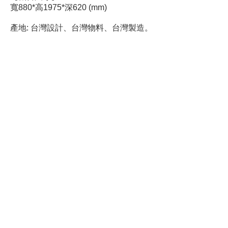
寬880*高1975*深620 (mm)
產地: 台灣設計、台灣物料、台灣製造。
聯絡方式
關係夥伴
常見問題
E-mail:
service@yuandesign.tw
www.yuandesign.tw
Tel:
02-2766-2289
Line: @515hbtea