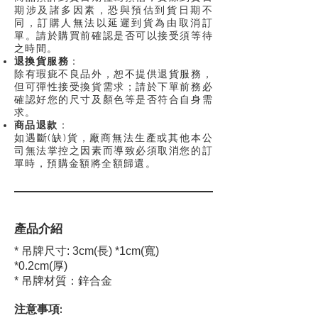
期涉及諸多因素，恐與預估到貨日期不
同，訂購人無法以延遲到貨為由取消訂
單。請於購買前確認是否可以接受須等待
之時間
。
退換貨服務
：
除有瑕疵不良品外，恕不提供退貨服務，
但可彈性接受換貨需求；請於下單前務必
確認好您的尺寸及顏色等是否符合自身需
求
。
商品退款
：
如遇斷(缺)貨，廠商無法生產或其他本公
司無法掌控之因素而導致必須取消您的訂
單時，預購金額將全額歸還
。
產品介紹
* 吊牌尺寸: 3cm(長) *1cm(寬)
*0.2cm(厚)
* 吊牌材質：鋅合金
注意事項: