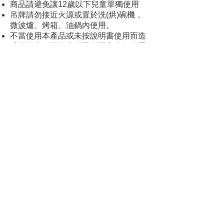
商品請避免讓12歲以下兒童單獨使用
吊牌請勿接近火源或置於洗(烘)碗機，
微波爐、烤箱、油鍋內使用。
不當使用本產品或未按說明書使用而造
成的損失，不在本公司保證之責任範圍
內。
電腦螢幕可能導致顏色視覺效果有誤
差，規格與顏色請以實際收到商品為準
自出貨日起一年內，若非人為因素的商
品問題，本公司提供免費商品保固。若
非線上能解決之問題，請使用者寄回本
公司處理。
聯絡方式
關係夥伴
常見問題