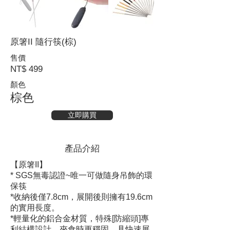
原箸II 隨行筷(棕)
售價
NT$ 499
顏色
棕
色
立即購買
產品介紹
【原箸II】
* SGS無毒認證~唯一可做隨身吊飾的環
保筷
*收納後僅7.8cm，展開後則擁有19.6cm
的實用長度。
*輕量化的鋁合金材質，特殊[防縮頭]專
利結構設計，夾食時更穩固。具快速展