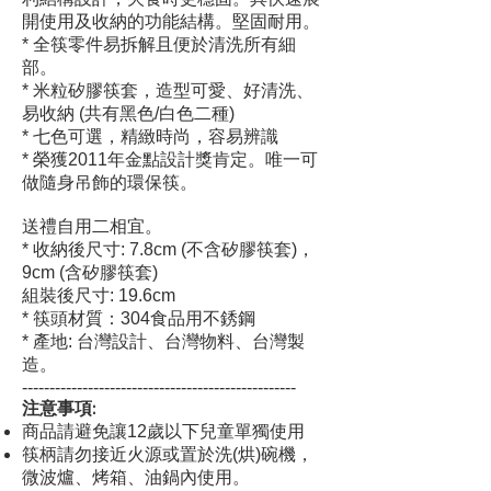
開使用及收納的功能結構。堅固耐用。
* 全筷零件易拆解且便於清洗所有細
部。
* 米粒矽膠筷套，造型可愛、好清洗、
易收納 (共有黑色/白色二種)
* 七色可選，精緻時尚，容易辨識
* 榮獲2011年金點設計獎肯定。唯一可
做隨身吊飾的環保筷。
送禮自用二相宜。
* 收納後尺寸: 7.8cm (不含矽膠筷套)，
9cm (含矽膠筷套)
組裝後尺寸: 19.6cm
* 筷頭材質：304食品用不銹鋼
* 產地: 台灣設計、台灣物料、台灣製
造。
--------------------------------------------------
注意事項:
商品請避免讓12歲以下兒童單獨使用
筷柄請勿接近火源或置於洗(烘)碗機，
微波爐、烤箱、油鍋內使用。