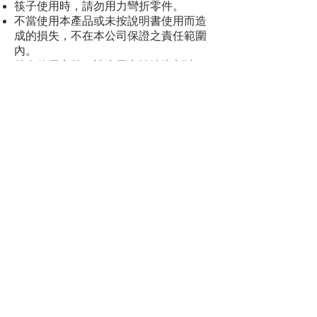
筷子使用時，請勿用力彎折零件。
不當使用本產品或未按說明書使用而造
成的損失，不在本公司保證之責任範圍
內。
首次使用之前，請先用中性清潔劑清
洗。
電腦螢幕可能導致顏色視覺效果有誤
差，規格與顏色請以實際收到商品為準
自出貨日起一年內，若非人為因素的商
品問題，本公司提供免費商品保固。若
非線上能解決之問題，請使用者寄回本
公司處理。
聯絡方式
關係夥伴
常見問題