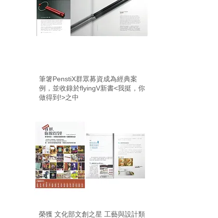
2014
筆箸PenstiX群眾募資成為經典案
例，並收錄於flyingV新書<我挺，你
做得到!>之中
榮獲 文化部文創之星 工藝與設計類