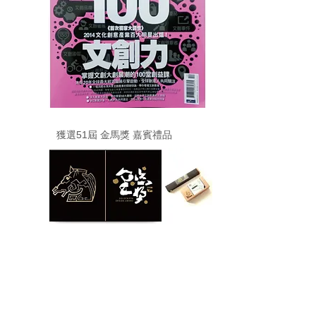
獲選51屆 金馬獎 嘉賓禮品