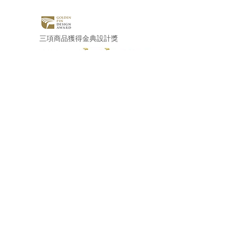
2009
三項商品獲得金典設計獎
​國際時尚雜誌Wallpaper
選原箸為世
2008
界七雙筷子之一